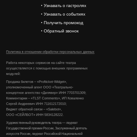
‣ Узнавать о гастролях
‣ Узнавать о событиях
‣ Получить промокод
‣ Обратный звонок
Политика в отношении обработки персональных данных
Работа некоторых сервисов на сайте театра
осуществляется с помощью внешних программных
модулей:
Продажа билетов – «Profticket-Widget»,
уполномоченный агент ООО «Театрально-
концертное агентство «Дилявер» ИНН 7703701309;
Комментарии – «TLST Comments», ИП Коваленко
Сергей Андреевич ИНН 711612172010;
Виджет обратной связи – «Salebot»,
ООО «СЕЙЛБОТ» ИНН 5834128222.
Художественный руководитель театра — лауреат
Государственной премии России, Заслуженный деятель
искусств России, лауреат Российской Национальной