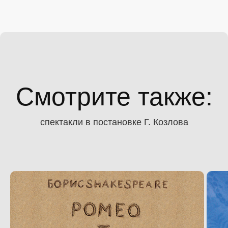
и веселыми танцами. Илья Колецкий в роли
Меркуцио - это просто гениально, еще ни
один Меркуцио мне так не нравился. Дмитрий
Миков в роли Бенволио тоже смотрелся очень
органично. Особенно хочется отметить
Михаила Гаврилова, он просто потрясающе
веселил зал. Георгий Воронин сыграл на
разрыв в финальной сцене. Пожалела, что в
Смотрите также:
этот раз пришла без букета, хотелось
подарить цветы просто всем)) Спектакль
выглядит очень свежо, по-новому при том, что
текст старинный и давным-давно всем
спектакли в постановке Г. Козлова
знаком. Постановка драк - это отдельное
было удовольствие, мне очень понравились
эти сцены. В целом, хореография и пластика
в спектакле на высшем уровне, просто
невозможно отвести глаз от всех этих трюков,
танцев; актеры просто летают по сцене.
Спасибо вам за такой волшебный вечер,
обязательно еще вернусь к вам в театр (на
этот раз с букетом))!