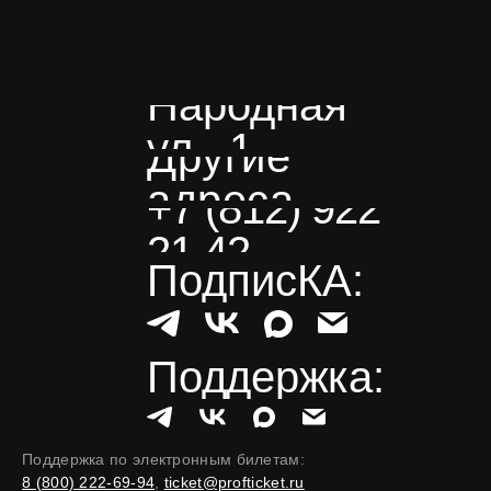
Народная
ул., 1
Другие
адреса
+7 (812) 922
21 42
ПодписКА:
Поддержка:
Поддержка по электронным билетам:
8 (800) 222-69-94
,
ticket@profticket.ru