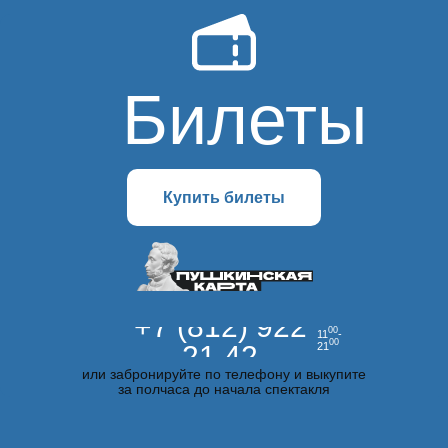
Билеты
Купить билеты
+7 (812) 922
00
11
-
00
21 42
21
или забронируйте по телефону и выкупите
за полчаса до начала спектакля