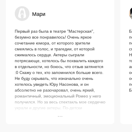
Мари
Первый раз была в театре "Мастерская",
Б
безумно все понравилось! Очень яркое
п
сочетание юмора, от которого зрители
п
смеялись в голос, и трагедии, от которой
с
сжималось сердце. Актеры сыграли
Н
потрясающе, хотелось бы похвалить каждого
т
в отдельности, но боюсь, что отзыв затянется
а
:0 Скажу о тех, кто запомнился больше всего.
о
Не буду скрывать, что изначально очень
о
хотелось увидеть Юру Насонова, и он
п
абсолютно не разочаровал, очень яркий,
Б
романтичный, эмоциональный Ромео у него
получился. Но за весь спектакль мое сердечко
украли и другие актеры. По-детски
трогательная и смешная, но в то же время
сильная Джульетта в исполнении Кристины
Куца очень понравилась. Олег Абалян в роли
отца Джульетты тоже запомнился яркой игрой