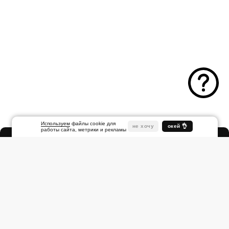
Используем
файлы cookie для
не хочу
окей 👌
работы сайта, метрики и рекламы
Народная
ул., 1
Другие