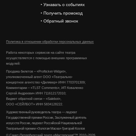
‣ Узнавать о событиях
‣ Получить промокод
‣ Обратный звонок
Политика в отношении обработки персональных данных
Работа некоторых сервисов на сайте театра
осуществляется с помощью внешних программных
модулей:
Продажа билетов – «Profticket-Widget»,
уполномоченный агент ООО «Театрально-
концертное агентство «Дилявер» ИНН 7703701309;
Комментарии – «TLST Comments», ИП Коваленко
Сергей Андреевич ИНН 711612172010;
Виджет обратной связи – «Salebot»,
ООО «СЕЙЛБОТ» ИНН 5834128222.
Художественный руководитель театра — лауреат
Государственной премии России, Заслуженный деятель
искусств России, лауреат Российской Национальной
Театральной премии «Золотая Маска» Григорий Козлов
© Санкт-Петербургский театр «Мастерская"™ 2010−2026,