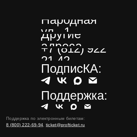
Народная
ул., 1
Другие
адреса
+7 (812) 922
21 42
ПодписКА:
Поддержка:
Поддержка по электронным билетам:
8 (800) 222-69-94
,
ticket@profticket.ru