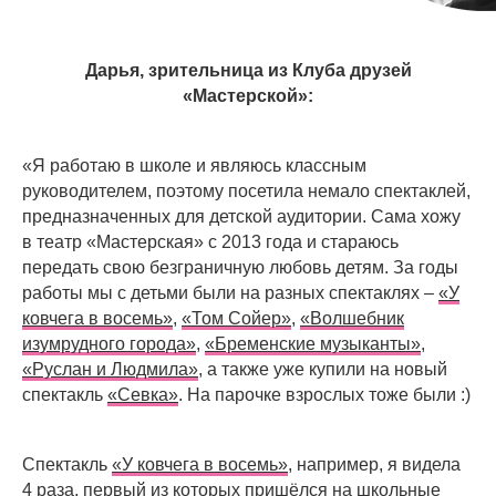
Дарья, зрительница из Клуба друзей
«Мастерской»:
«Я работаю в школе и являюсь классным
руководителем, поэтому посетила немало спектаклей,
предназначенных для детской аудитории. Сама хожу
в театр «Мастерская» с 2013 года и стараюсь
передать свою безграничную любовь детям. За годы
работы мы с детьми были на разных спектаклях –
«У
ковчега в восемь»
,
«Том Сойер»
,
«Волшебник
изумрудного города»
,
«Бременские музыканты»
,
«Руслан и Людмила»
, а также уже купили на новый
спектакль
«Севка»
. На парочке взрослых тоже были :)
Спектакль
«У ковчега в восемь»
, например, я видела
4 раза, первый из которых пришёлся на школьные