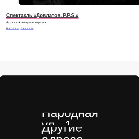
Спектакль «Довлатов. P.P.S.»
Аглая и #театрмастерская
Авторы
Тексты
Народная
ул., 1
Другие