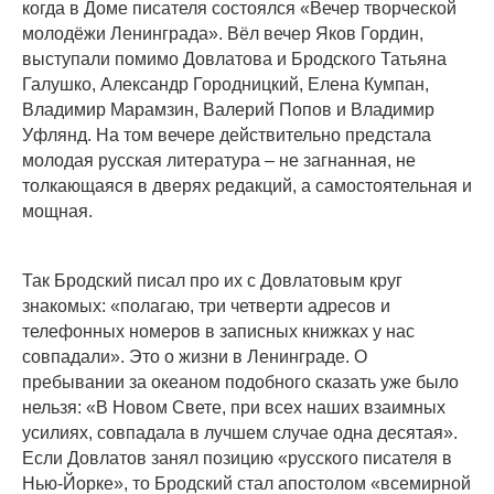
когда в Доме писателя состоялся «Вечер творческой
молодёжи Ленинграда». Вёл вечер Яков Гордин,
выступали помимо Довлатова и Бродского Татьяна
Галушко, Александр Городницкий, Елена Кумпан,
Владимир Марамзин, Валерий Попов и Владимир
Уфлянд. На том вечере действительно предстала
молодая русская литература – ​не загнанная, не
толкающаяся в дверях редакций, а самостоятельная и
мощная.
Так Бродский писал про их с Довлатовым круг
знакомых: «полагаю, три четверти адресов и
телефонных номеров в записных книжках у нас
совпадали». Это о жизни в Ленинграде. О
пребывании за океаном подобного сказать уже было
нельзя: «В Новом Свете, при всех наших взаимных
усилиях, совпадала в лучшем случае одна десятая».
Если Довлатов занял позицию «русского писателя в
Нью-Йорке», то Бродский стал апостолом «всемирной