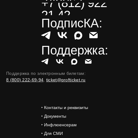
адреса
+7 (812) 922
21 42
ПодписКА:
Поддержка:
Поддержка по электронным билетам:
8 (800) 222-69-94
,
ticket@profticket.ru
‣ Контакты и реквизиты
‣ Документы
‣ Инфлюенсерам
‣ Для СМИ