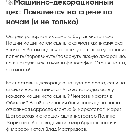
🔩
Машинно-декорационный
цех: Появляется на сцене по
ночам (и не только)
Острый репортаж из самого брутального цеха.
Нашим машинистам сцены aka «монтажникам» aka
«ночным богам сцены» по плечу не только установить
поднять/передвинуть/повернуть любую декорацию,
но и погрузиться в пучины философии. Это не понты,
это монты!
Как поставить декорацию на нужное место, если на
сцене и в зале темнота? Что за тетрадка есть у
каждого машиниста сцены? Чем занимаются в
Обители? В тайные знания были посвящены наша
отчаянная корреспондентка (и маркетолог) Мария
Шатровская и старшая администратор Полина
Жарикова. А проводником в мир брутальности и
философии стал Влад Мастридеев.