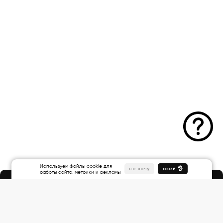
Используем
файлы cookie для
не хочу
окей 👌
работы сайта, метрики и рекламы