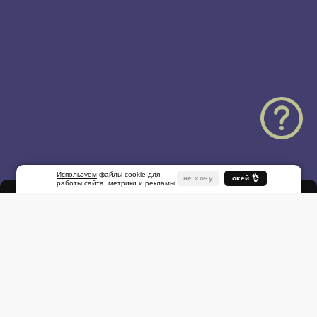
Используем
файлы cookie для
не хочу
окей 👌
работы сайта, метрики и рекламы
Народная
ул., 1
Другие