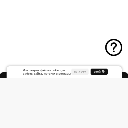
Используем
файлы cookie для
не хочу
окей 👌
работы сайта, метрики и рекламы
Народная
ул., 1
Другие