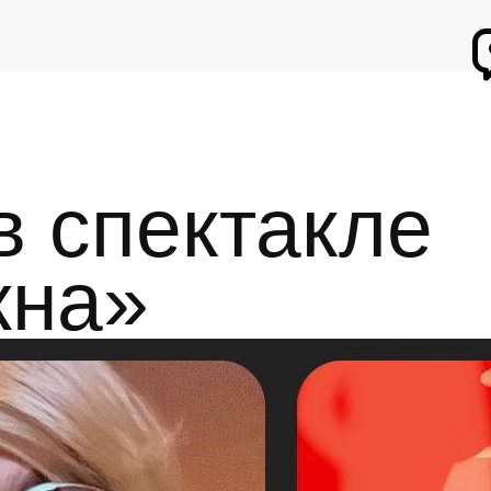
 спектакле
жна»