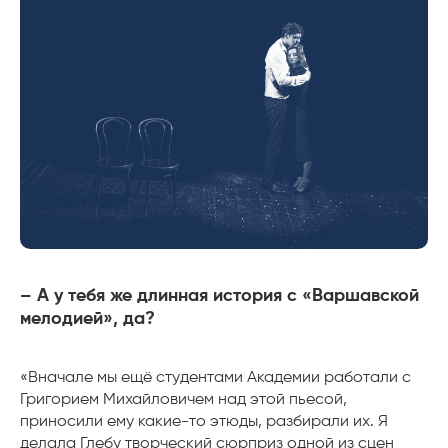
– А у тебя же длинная история с «Варшавской
мелодией», да?
«Вначале мы ещё студентами Академии работали с
Григорием Михайловичем над этой пьесой,
приносили ему какие-то этюды, разбирали их. Я
делала Глебу творческий сюрприз одной из сцен