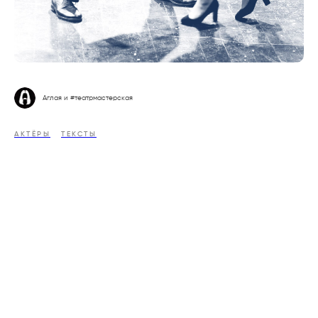
Аглая и #театрмастерская
АКТЁРЫ
ТЕКСТЫ