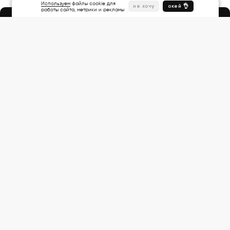
Используем
файлы cookie для
не хочу
окей 👌
работы сайта, метрики и рекламы
Народная ул., 1
Другие адреса
+7 (812) 922 21 42
ПодписКА:
Поддержка: