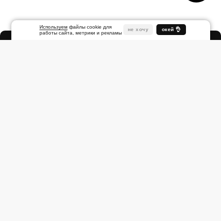
Используем
файлы cookie для
не хочу
окей 👌
работы сайта, метрики и рекламы
Народная
ул., 1
Другие
адреса
+7 (812) 922
21 42
ПодписКА:
Поддержка: