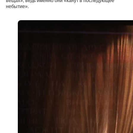
вещах», ведь именно они «канут в последующее
небытие».