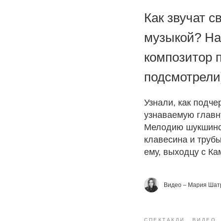
Как звучат с
музыкой? На
композитор 
подсмотрели)
Узнали, как подче
узнаваемую главну
Мелодию шукшинск
клавесина и трубы
ему, выходцу с Ка
Видео – Мария Шат
СПЕКТАКЛИ
ВИДЕО