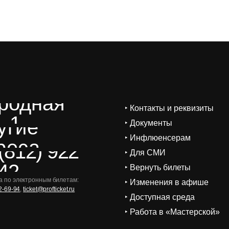
родная
‣ Контакты и реквизиты
, 1
угие
‣ Документы
‣ Инфлюенсерам
реса
(812) 922
‣ Для СМИ
42
‣ Вернуть билеты
 по электронным билетам:
‣ Изменения в афише
2-69-94
,
ticket@profticket.ru
‣ Доступная среда
‣ Работа в «Мастерской»