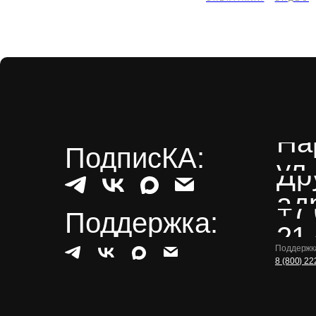
На
ПодписКА:
ул.
Др
ад
+7 
Поддержка:
21 
Поддержка
8 (800) 22