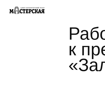
Раб
к п
«За