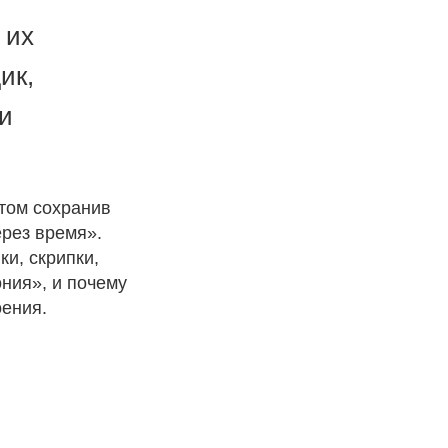
 их
ик,
и
этом сохранив
ерез время».
и, скрипки,
ония», и почему
оения.