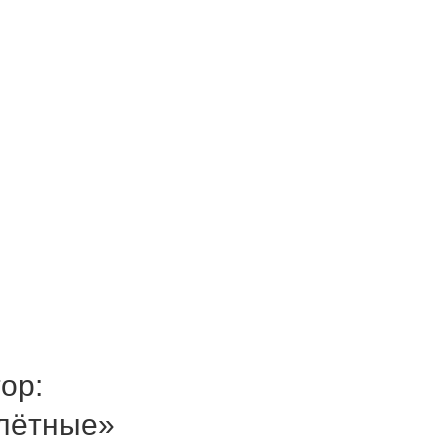
ор:
алётные»