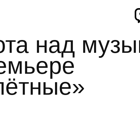
ота над музы
ремьере
лётные»