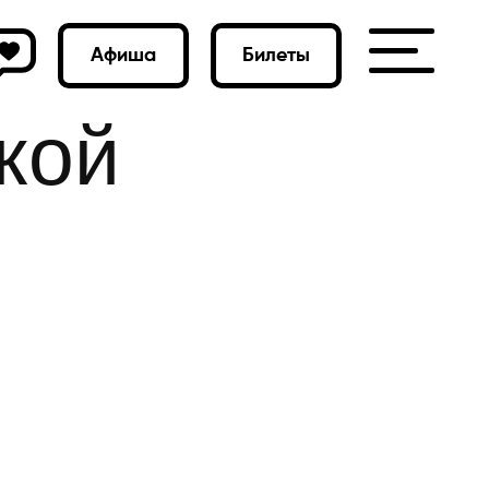
Афиша
Билеты
кой