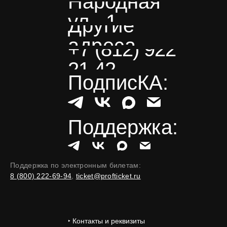
Народная
ул., 1
Другие
адреса
+7 (812) 922
21 42
ПодписКА:
Поддержка:
Поддержка по электронным билетам:
8 (800) 222-69-94
,
ticket@profticket.ru
‣ Контакты и реквизиты