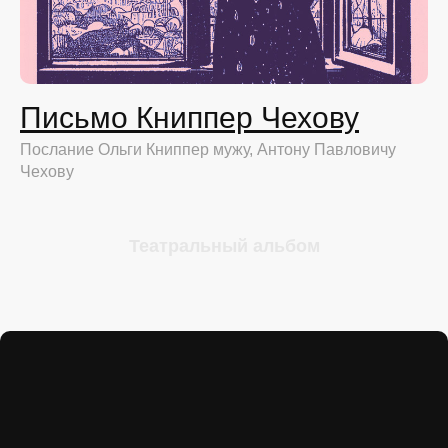
Письмо Книппер Чехову
Послание Ольги Книппер мужу, Антону Павловичу
Чехову
Театральный альбом