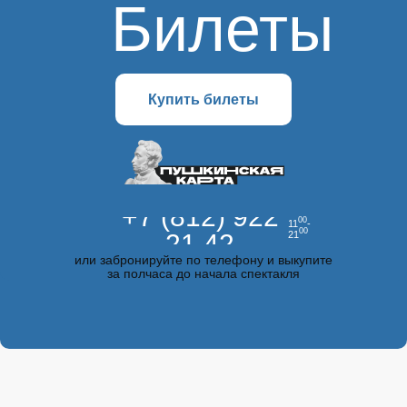
Билеты
Купить билеты
+7 (812) 922
00
11
-
00
21 42
21
или забронируйте по телефону и выкупите
за полчаса до начала спектакля