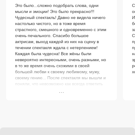
Это было...сложно подобрать слова, одни
С
мысли и эмоции! Это было прекрасно!!!
о
Чудесный спектакль! Давно не видела ничего
И
настолько чистого, но в тоже время
б
страстного, смешного и одновременно с этим
з
очень печального. Спасибо большое
С
актрисам, выход каждой из них на сцену в
п
течении спектакля ждала с нетерпением!
п
Каждая была чудесна! Все жёны были
н
невероятно интересными, очень разными, но
з
в то же время очень схожими в своей
р
большой любви к своему любимому, мужу,
х
своему гению... После спектакля мы вышли и
поняли, что невозможно как всегда ответить
на вопрос «Кто в спектакле вам понравился
больше всех?», потому что понравились все!
Спасибо Театру Мастерская, замечательным
актрисам, Марии Романовой, всей
постановочной группе за это чудо! И да,
любовь побеждает все!