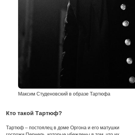
Максим Студеновский в образе Тартюфа
Кто такой Тартюф?
Тартюф – постоялец в доме Оргона и его матушки
госпожи Пернель, которые убеждены в том, что их