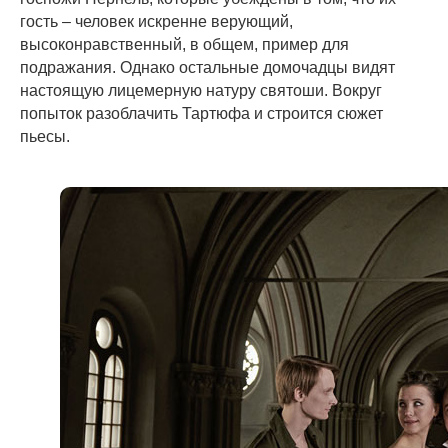
гость – человек искренне верующий,
высоконравственный, в общем, пример для
подражания. Однако остальные домочадцы видят
настоящую лицемерную натуру святоши. Вокруг
попыток разоблачить Тартюфа и строится сюжет
пьесы.