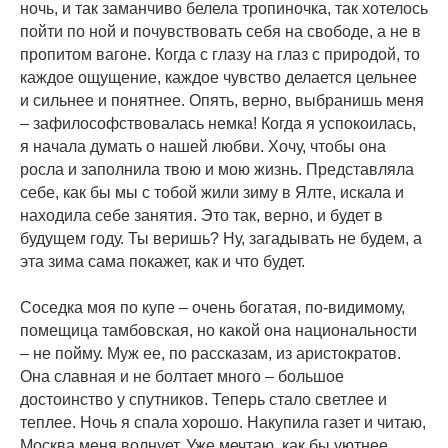
ночь, и так заманчиво белела тропиночка, так хотелось
пойти по ной и почувствовать себя на свободе, а не в
пропитом вагоне. Когда с глазу на глаз с природой, то
каждое ощущение, каждое чувство делается цельнее
и сильнее и понятнее. Опять, верно, выбранишь меня
– зафилософствовалась немка! Когда я успокоилась,
я начала думать о нашей любви. Хочу, чтобы она
росла и заполнила твою и мою жизнь. Представляла
себе, как бы мы с тобой жили зиму в Ялте, искала и
находила себе занятия. Это так, верно, и будет в
будущем году. Ты веришь? Ну, загадывать не будем, а
эта зима сама покажет, как и что будет.
Соседка моя по купе – очень богатая, по-видимому,
помещица тамбовская, но какой она национальности
– не пойму. Муж ее, по рассказам, из аристократов.
Она славная и не болтает много – большое
достоинство у спутников. Теперь стало светлее и
теплее. Ночь я спала хорошо. Накупила газет и читаю,
Москва меня волнует. Уже мечтаю, как бы уютнее