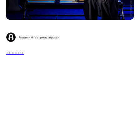
Аглая и #театрмастерская
ТЕКСТЫ