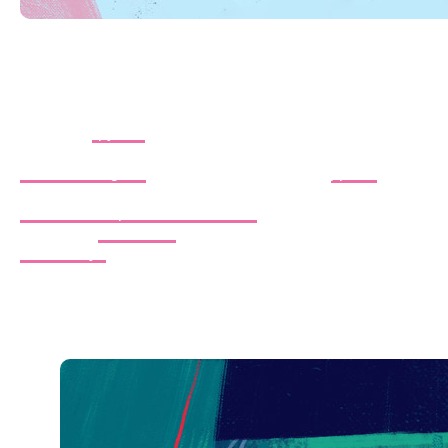
Подвести итоги 2022-го оказалось сложнее, чем
казалось на первый взгляд – так их у нас много.
Например, мои письма стали еженедельными,
«Мастерская» получила грант от ВКонтакте на
развитие
группы
, мы сыграли 18 спектаклей в рамках
традиционных московских гастролей, а ещё завели
канал в Telegram
и возобновили ведение
Дзена
. В
2022-м году в «Мастерской» выпустили три премьеры:
«Записки нетрезвого человека»
(реж. Руслан
Кудашов),
«Эшелон»
(реж. Наталия Лапина) и
«Антигону»
(реж. Григорий Козлов и Максим Фомин).
Наверняка что-то я и позабыла, но это не беда – будет
повод потом похвастаться чем-нибудь ещё! А про
творческие итоги этого года рассказала в карточках.