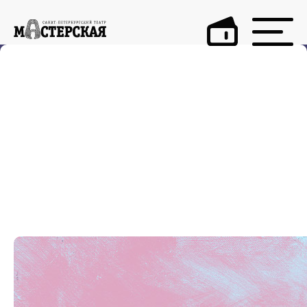
2022 для
«Мастерской» в
цифрах и
картинках