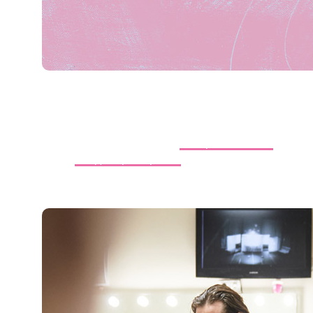
«Старший сын»
Есть у нас в «Мастерской» одна замечательная
традиция: 31-го декабря играть
«Старшего сына»
.
Попросила
Владимира Карпова
чуть-чуть вам об этом
рассказать: