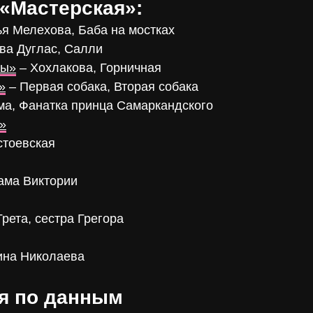
 «Мастерская»:
я Мелехова, Баба на мостках
ва Дуглас, Салли
вы»
– Хохлакова, Горничная
»
– Первая собака, Вторая собака
ма, Фанатка принца Самаркандского
»
стоевская
ама Виктории
Грета, сестра Грегора
ина Николаева
я по данным