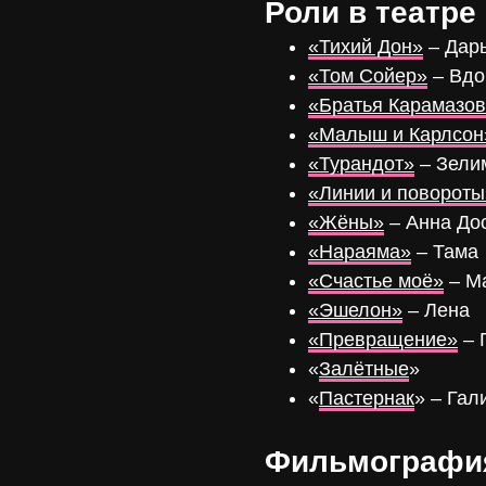
Роли в театре
«Тихий Дон»
– Дарь
«Том Сойер»
– Вдо
«Братья Карамазо
«Малыш и Карлсон
«Турандот»
– Зели
«Линии и повороты
«Жёны»
– Анна До
«Нараяма»
– Тама
«Счастье моё»
– М
«Эшелон»
– Лена
«Превращение»
– 
«
Залётные
»
«
Пастернак
» – Гал
Фильмографи