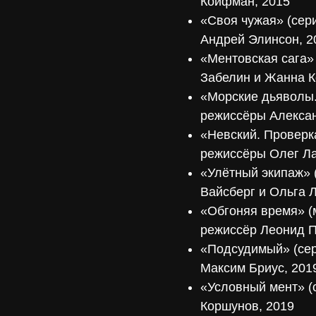
Койфман, 2015
«Своя чужая» (сер
Андрей Элинсон, 
«Ментовская сага»
Забелин и Жанна К
«Морские дьяволы.
режиссёры Алексан
«Невский. Проверка
режиссёры Олег Ла
«Улётный экипаж» 
Вайсберг и Ольга 
«Обгоняя время» (
режиссёр Леонид П
«Подсудимый» (сер
Максим Бриус, 201
«Условный мент» (
Коршунов, 2019