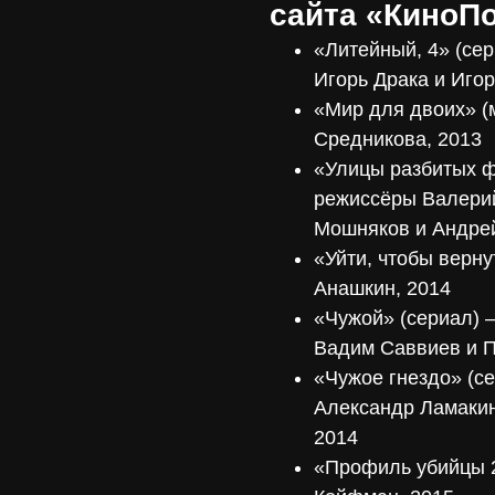
сайта «КиноП
«Литейный, 4» (се
Игорь Драка и Иго
«Мир для двоих» (
Средникова, 2013
«Улицы разбитых ф
режиссёры Валерий
Мошняков и Андре
«Уйти, чтобы верну
Анашкин, 2014
«Чужой» (сериал) 
Вадим Саввиев и П
«Чужое гнездо» (с
Александр Ламакин
2014
«Профиль убийцы 2