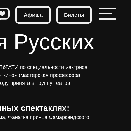
Афиша
Билеты
 Русских
СПбГАТИ по специальности «актриса
и кино» (мастерская профессора
году принята в труппу театра
мных спектаклях:
ма, Фанатка принца Самаркандского