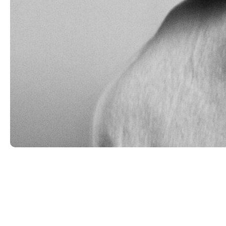
Дмитрий Миков
В 2018 году окончил РГИСИ (бывш. СПбГАТИ) по
специальности «артист драматического театра и
кино» (мастерская профессора Г.М.Козлова). В том же
году принят в труппу театра «Мастерская».