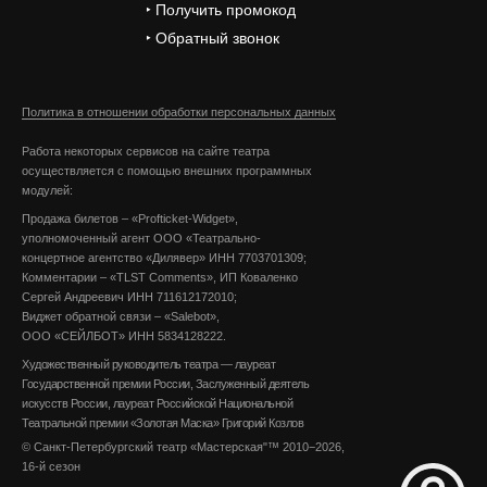
‣ Получить промокод
‣ Обратный звонок
Политика в отношении обработки персональных данных
Работа некоторых сервисов на сайте театра
осуществляется с помощью внешних программных
модулей:
Продажа билетов – «Profticket-Widget»,
уполномоченный агент ООО «Театрально-
концертное агентство «Дилявер» ИНН 7703701309;
Комментарии – «TLST Comments», ИП Коваленко
Сергей Андреевич ИНН 711612172010;
Виджет обратной связи – «Salebot»,
ООО «СЕЙЛБОТ» ИНН 5834128222.
Художественный руководитель театра — лауреат
Государственной премии России, Заслуженный деятель
искусств России, лауреат Российской Национальной
Театральной премии «Золотая Маска» Григорий Козлов
© Санкт-Петербургский театр «Мастерская"™ 2010−2026,
16-й сезон